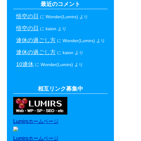
最近のコメント
悟空の日
に
Wonder(Lumirs)
より
悟空の日
に
kaion
より
連休の過ごし方
に
Wonder(Lumirs)
より
連休の過ごし方
に
kaion
より
10連休
に
Wonder(Lumirs)
より
相互リンク募集中
Lumirsホームページ
Lumirsホームページ