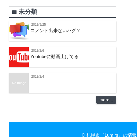
未分類
folder
2019/3/25
コメント出来ないバグ？
2019/2/6
Youtubeに動画上げてる
2019/2/4
No Image
more...
©
札幌市『Lumirs』の情