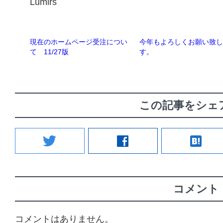
Lumirs
現在のホームページ受注につい
今年もよろしくお願い致
て 11/27版
す。
この記事をシェ
twitter
facebook
hatenabookmark
コメント
コメントはありません。