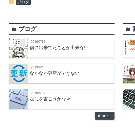
folder
ブログ
ブログ
folder
folder
2019/7/12
前に出来てたことが出来ない
2019/6/4
なかなか更新ができない
2019/5/24
なにを書こうかなｗ
more...