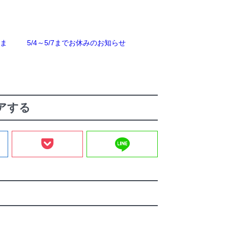
しま
5/4～5/7までお休みのお知らせ
アする
line