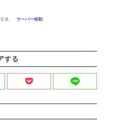
カリス
サーバー移動
アする
line