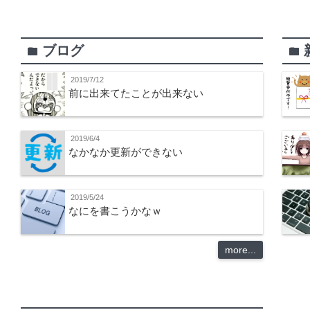
ブログ
folder
folder
2019/7/12
前に出来てたことが出来ない
2019/6/4
なかなか更新ができない
2019/5/24
なにを書こうかなｗ
more...