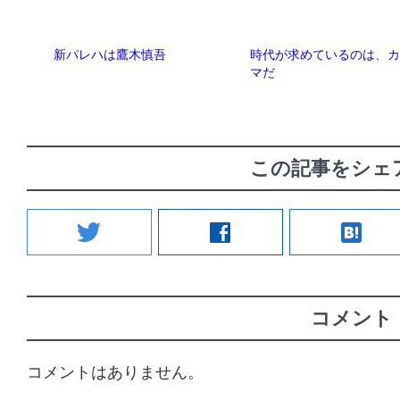
新パレハは鷹木慎吾
時代が求めているのは、
マだ
この記事をシェ
twitter
facebook
hatenabookmark
コメント
コメントはありません。