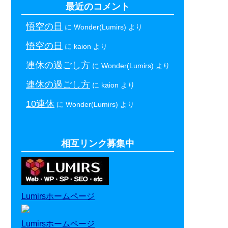
最近のコメント
悟空の日
に
Wonder(Lumirs)
より
悟空の日
に
kaion
より
連休の過ごし方
に
Wonder(Lumirs)
より
連休の過ごし方
に
kaion
より
10連休
に
Wonder(Lumirs)
より
相互リンク募集中
Lumirsホームページ
Lumirsホームページ