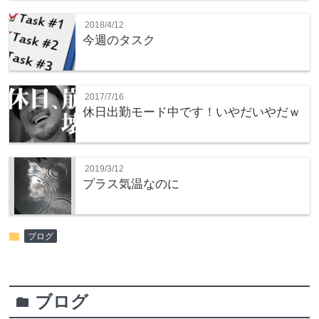
2018/4/12
今週のタスク
2017/7/16
休日出勤モード中です！いやだいやだｗ
2019/3/12
プラス気温なのに
folder
ブログ
ブログ
folder