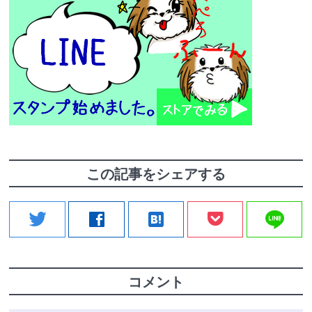
この記事をシェアする
line
twitter
facebook
hatenabookmark
コメント