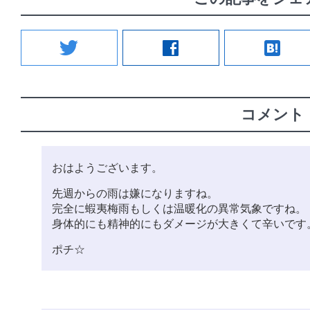
twitter
facebook
hatenabookmark
コメント
おはようございます。
先週からの雨は嫌になりますね。
完全に蝦夷梅雨もしくは温暖化の異常気象ですね。
身体的にも精神的にもダメージが大きくて辛いです
ポチ☆