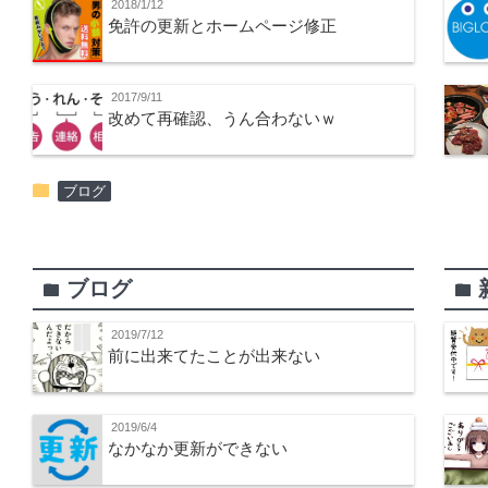
2018/1/12
免許の更新とホームページ修正
2017/9/11
改めて再確認、うん合わないｗ
folder
ブログ
ブログ
folder
folder
2019/7/12
前に出来てたことが出来ない
2019/6/4
なかなか更新ができない