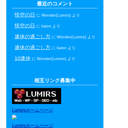
最近のコメント
悟空の日
に
Wonder(Lumirs)
より
悟空の日
に
kaion
より
連休の過ごし方
に
Wonder(Lumirs)
より
連休の過ごし方
に
kaion
より
10連休
に
Wonder(Lumirs)
より
相互リンク募集中
Lumirsホームページ
Lumirsホームページ