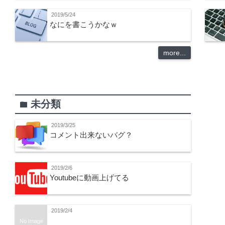
2019/5/24
なにを書こうかなｗ
more...
未分類
folder
2019/3/25
コメント出来ないバグ？
2019/2/6
Youtubeに動画上げてる
2019/2/4
No Image